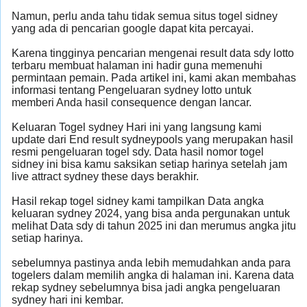
Namun, perlu anda tahu tidak semua situs togel sidney
yang ada di pencarian google dapat kita percayai.
Karena tingginya pencarian mengenai result data sdy lotto
terbaru membuat halaman ini hadir guna memenuhi
permintaan pemain. Pada artikel ini, kami akan membahas
informasi tentang Pengeluaran sydney lotto untuk
memberi Anda hasil consequence dengan lancar.
Keluaran Togel sydney Hari ini yang langsung kami
update dari End result sydneypools yang merupakan hasil
resmi pengeluaran togel sdy. Data hasil nomor togel
sidney ini bisa kamu saksikan setiap harinya setelah jam
live attract sydney these days berakhir.
Hasil rekap togel sidney kami tampilkan Data angka
keluaran sydney 2024, yang bisa anda pergunakan untuk
melihat Data sdy di tahun 2025 ini dan merumus angka jitu
setiap harinya.
sebelumnya pastinya anda lebih memudahkan anda para
togelers dalam memilih angka di halaman ini. Karena data
rekap sydney sebelumnya bisa jadi angka pengeluaran
sydney hari ini kembar.