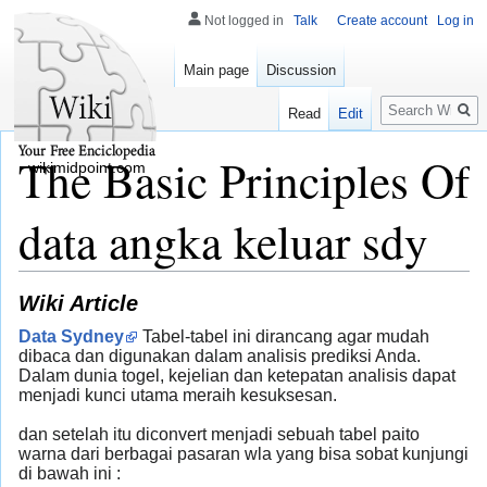
Not logged in
Talk
Create account
Log in
Main page
Discussion
Search
Read
Edit
The Basic Principles Of
wikimidpoint.com
data angka keluar sdy
Wiki Article
Data Sydney
Tabel-tabel ini dirancang agar mudah
dibaca dan digunakan dalam analisis prediksi Anda.
Dalam dunia togel, kejelian dan ketepatan analisis dapat
menjadi kunci utama meraih kesuksesan.
dan setelah itu diconvert menjadi sebuah tabel paito
warna dari berbagai pasaran wla yang bisa sobat kunjungi
di bawah ini :