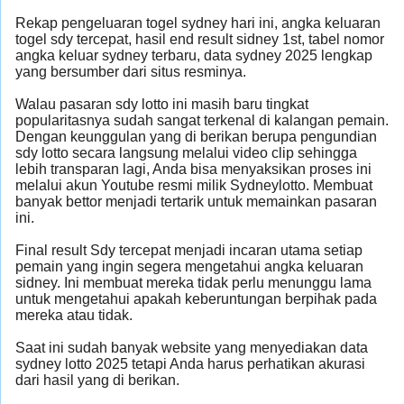
Rekap pengeluaran togel sydney hari ini, angka keluaran
togel sdy tercepat, hasil end result sidney 1st, tabel nomor
angka keluar sydney terbaru, data sydney 2025 lengkap
yang bersumber dari situs resminya.
Walau pasaran sdy lotto ini masih baru tingkat
popularitasnya sudah sangat terkenal di kalangan pemain.
Dengan keunggulan yang di berikan berupa pengundian
sdy lotto secara langsung melalui video clip sehingga
lebih transparan lagi, Anda bisa menyaksikan proses ini
melalui akun Youtube resmi milik Sydneylotto. Membuat
banyak bettor menjadi tertarik untuk memainkan pasaran
ini.
Final result Sdy tercepat menjadi incaran utama setiap
pemain yang ingin segera mengetahui angka keluaran
sidney. Ini membuat mereka tidak perlu menunggu lama
untuk mengetahui apakah keberuntungan berpihak pada
mereka atau tidak.
Saat ini sudah banyak website yang menyediakan data
sydney lotto 2025 tetapi Anda harus perhatikan akurasi
dari hasil yang di berikan.